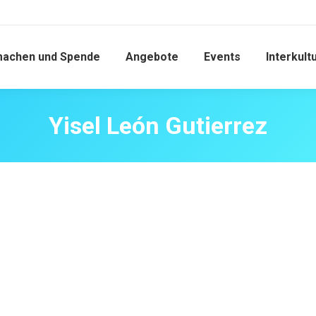
machen und Spende
Angebote
Events
Interkult
Yisel León Gutierrez