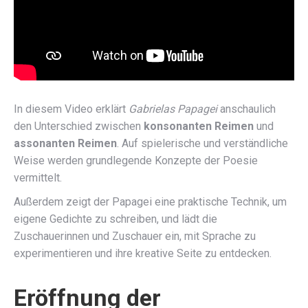
In diesem Video erklärt
Gabrielas Papagei
anschaulich
den Unterschied zwischen
konsonanten Reimen
und
assonanten Reimen
. Auf spielerische und verständliche
Weise werden grundlegende Konzepte der Poesie
vermittelt.
Außerdem zeigt der Papagei eine praktische Technik, um
eigene Gedichte zu schreiben, und lädt die
Zuschauerinnen und Zuschauer ein, mit Sprache zu
experimentieren und ihre kreative Seite zu entdecken.
Eröffnung der