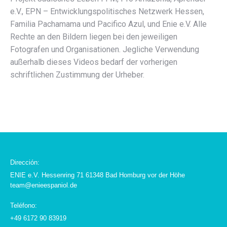
e.V., EPN – Entwicklungspolitisches Netzwerk Hessen,
Familia Pachamama und Pacifico Azul, und Enie e.V. Alle
Rechte an den Bildern liegen bei den jeweiligen
Fotografen und Organisationen. Jegliche Verwendung
außerhalb dieses Videos bedarf der vorherigen
schriftlichen Zustimmung der Urheber.
Dirección:
ENIE e.V. Hessenring 71 61348 Bad Homburg vor der Höhe
team@enieespaniol.de
Teléfono:
+49 6172 90 83919