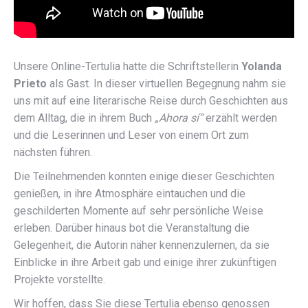
Unsere Online-Tertulia hatte die Schriftstellerin
Yolanda
Prieto
als Gast. In dieser virtuellen Begegnung nahm sie
uns mit auf eine literarische Reise durch Geschichten aus
dem Alltag, die in ihrem Buch
„Ahora sí“
erzählt werden
und die Leserinnen und Leser von einem Ort zum
nächsten führen.
Die Teilnehmenden konnten einige dieser Geschichten
genießen, in ihre Atmosphäre eintauchen und die
geschilderten Momente auf sehr persönliche Weise
erleben. Darüber hinaus bot die Veranstaltung die
Gelegenheit, die Autorin näher kennenzulernen, da sie
Einblicke in ihre Arbeit gab und einige ihrer zukünftigen
Projekte vorstellte.
Wir hoffen, dass Sie diese Tertulia ebenso genossen