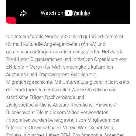
Die Interkulturelle Woche 2025 wird gefördert vom Amt
für multikulturelle Angelegenheiten (AmkA) und
gemeinsam getragen von einem engagierten Netzwerk
Frankfurter Organisationen und Initiativen Organisiert von:
ENIE e.V. – Verein für Mehrsprachigkeit, kulturellen
Austausch und Empowerment Familien mit
Migrationsgeschichte. Mit Unterstützung von: Initiativkreis
der Frankfurter Interkulturellen Woche Kirchliche und
städtische Träger, Dachverbände und
zivilgesellschaftliche Akteure Rechtlicher Hinweis /
Bildnachweis: Die in diesem Video verwendeten
Fotografien wurden bereitgestellt von Mitgliedern der
folgenden Organisationen: Verein West Kunst Med,
Projekt Jüdisches Leben FFM, Pro Amazonia, Aprender