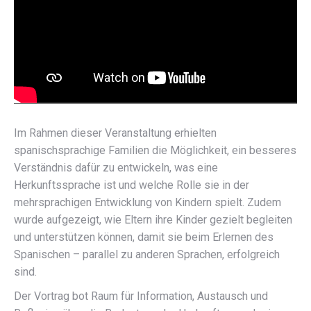
Im Rahmen dieser Veranstaltung erhielten
spanischsprachige Familien die Möglichkeit, ein besseres
Verständnis dafür zu entwickeln, was eine
Herkunftssprache ist und welche Rolle sie in der
mehrsprachigen Entwicklung von Kindern spielt. Zudem
wurde aufgezeigt, wie Eltern ihre Kinder gezielt begleiten
und unterstützen können, damit sie beim Erlernen des
Spanischen – parallel zu anderen Sprachen, erfolgreich
sind.
Der Vortrag bot Raum für Information, Austausch und